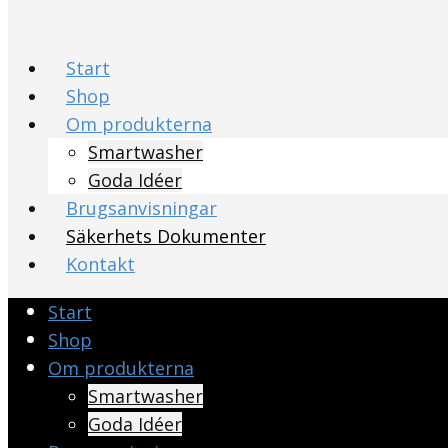
Start
Shop
Om produkterna
Smartwasher
Goda Idéer
Brugsanvisningar
Säkerhets Dokumenter
Kontakt
Start
Shop
Om produkterna
Smartwasher
Goda Idéer